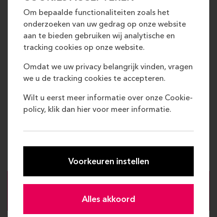
BESTUURSLID
Om bepaalde functionaliteiten zoals het
MEESTERLIJK
_
onderzoeken van uw gedrag op onze website
aan te bieden gebruiken wij analytische en
tracking cookies op onze website.
Deze SaP-activiteit betreft een reactieve
Omdat we uw privacy belangrijk vinden, vragen
inschrijving voor de bestuursleden van
we u de tracking cookies te accepteren.
studievereniging Meesterlijk.
Wilt u eerst meer informatie over onze Cookie-
Contactpersoon: Teun de Wilt
policy, klik dan hier voor meer informatie.
Docenten:
Teun de Wilt
Voorkeuren instellen
Meld je aan
Alles akkoord
Inloggen om aan te melden