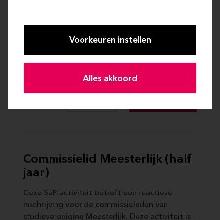
0
Bijeenkomsten
1-2
SaP-punten
Voorkeuren instellen
Inschrijven tot
21 AUG 2026 16:00
Alles akkoord
Meer info
Aanmelden
Commissielid Meesterlijk (half
jaar)
Deze SaP-activiteit betreft een reactieve
inschrijving voor de commissieleden van
studievereniging Meesterlijk. Deze activiteit is