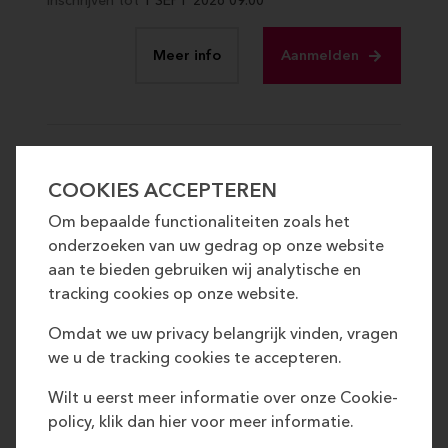
Inschrijven tot
1 SEPT 2026 09:00
Meer info
Aanmelden
Groepsvertegenwoordigers
COOKIES ACCEPTEREN
voor de studialoog Kernfase
Om bepaalde functionaliteiten zoals het
Arnhem en Nijmegen 25-26
onderzoeken van uw gedrag op onze website
aan te bieden gebruiken wij analytische en
Je hebt je opgegeven als
tracking cookies op onze website.
groepsvertegenwoordiger voor je klas om deel
te nemen aan de studialogen 25-26. Schrijf je
Omdat we uw privacy belangrijk vinden, vragen
ook hier op de activitetienkalender in voor het
we u de tracking cookies te accepteren.
laer toekennen van de SaP-punten.
Wilt u eerst meer informatie over onze Cookie-
policy, klik dan hier voor meer informatie.
Student als partner